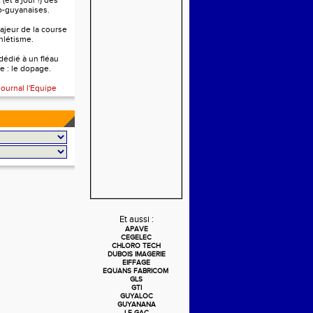
(et à jour !) des
o-guyanaises.
ajeur de la course
thlétisme.
 dédié à un fléau
e : le dopage.
journal l'Equipe
Et aussi :
APAVE
CEGELEC
CHLORO TECH
DUBOIS IMAGERIE
EIFFAGE
EQUANS FABRICOM
GLS
GTI
GUYALOC
GUYANANA