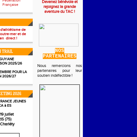
Fédération
Devenez bénévole et
Française
rejoignez la grande
aventure du TAC !
 d'athlétisme de
'outre-mer et de
en direct !
NOS
N TRAIL
PARTENAIRES
 GUYANE
ISON 2025/26
Nous remercions nos
partenaires pour leur
EMBRE POUR LA
soutien indéfectible !
N 2026/27
ETING 2026
FRANCE JEUNES
CA à ES
19 juillet
IS (75)
 Charléty