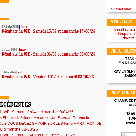
d'Athlétisme.
ATHLE LIVE
17 Juin 2026
|
intro
Les résultats
Résultats du WE - Samedi 13/06 et dimanche 14/06/26
métropole, d
Navarre 
9 Juin 2026
|
intro
FIN DE SAISO
Résultats du WE - Samedi 06/06 et dimanche 07/06/26
TRAIL
FIN DE SA
RDV EN SEPT
5 Mai 2026
|
intro
SAISO
Résultats du WE - Vendredi 01/05 et samedi 02/05/26
PROCHAIN ME
CHAMP. DE 
RÉCÉDENTES
cat 
du WE - Samedi 18/04 et dimanche 19/04/26
16 au 
et Photos du 34ème Marathon de l'Espace - Dimanche
PAR
26
stade
QUE VOUS DEVEZ SAVOIR SUR LE 34ème MARATHON DE
!
 du dimanche 08/03/26
 du WE - Samedi 28/02 et dimanche 01/03/26