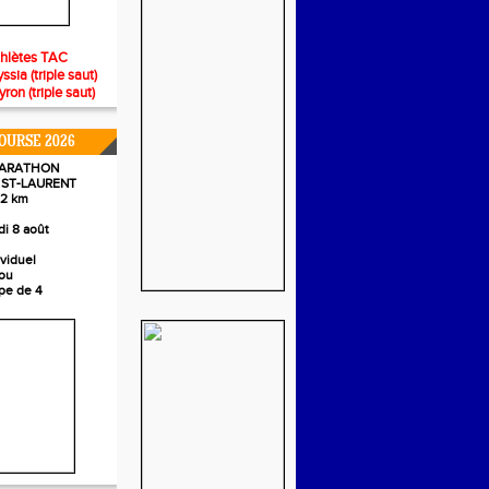
thlètes TAC
ia (triple saut)
n (triple saut)
OURSE 2026
MARATHON
/ ST-LAURENT
,2 km
i 8 août
ividuel
ou
pe de 4