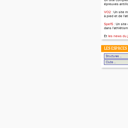
Un site complet 
épreuves antill
VO2
: Un site m
à pied et de l'a
Spe15
: Un site
dans l'athlétism
Et
les news du 
LES ESPACES