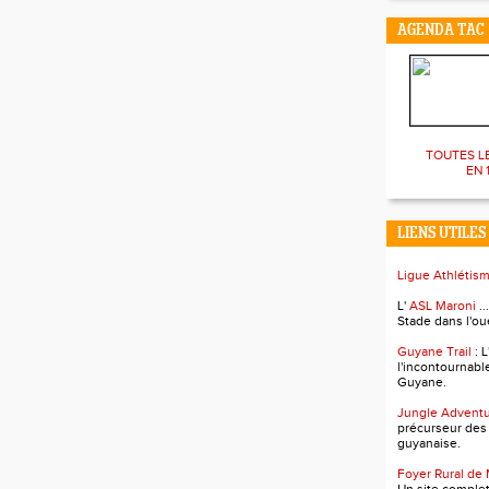
AGENDA TAC
TOUTES L
EN 1
LIENS UTILES
Ligue Athlétis
L'
ASL Maroni
..
Stade dans l'ou
Guyane Trail
: 
l'incontournabl
Guyane.
Jungle Advent
précurseur des
guyanaise.
Foyer Rural de