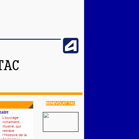
TAC
BENEVOLAT TAC
naire
L'ouvrage
richement
illustré, qui
retrace
l’Histoire de la