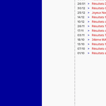
26/01
>
Résultats 
30/12
>
Résultats 
25/12
>
Joyeux Noë
14/12
>
Résultats 
10/12
>
Résultats 
26/11
>
Résultats
17/11
>
Résultats 
03/11
>
Résultats 
18/10
>
34ème MA
13/10
>
Résultats 
07/10
>
Résultats 
01/10
>
Résultats