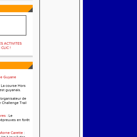
ES ACTIVITES
 CLIC !
me Guyane
. La course Hors
est guyanais.
L'organisateur de
e Challenge Trail
ures
: Le
 épreuves en forêt
 Morne Carette
: