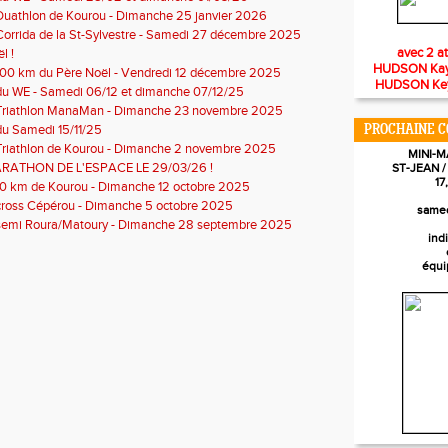
Duathlon de Kourou - Dimanche 25 janvier 2026
Corrida de la St-Sylvestre - Samedi 27 décembre 2025
avec 2 a
l !
HUDSON Kayss
100 km du Père Noël - Vendredi 12 décembre 2025
HUDSON Keyro
du WE - Samedi 06/12 et dimanche 07/12/25
 Triathlon ManaMan - Dimanche 23 novembre 2025
du Samedi 15/11/25
PROCHAINE C
Triathlon de Kourou - Dimanche 2 novembre 2025
MINI-
RATHON DE L'ESPACE LE 29/03/26 !
ST-JEAN 
17
10 km de Kourou - Dimanche 12 octobre 2025
cross Cépérou - Dimanche 5 octobre 2025
samed
 semi Roura/Matoury - Dimanche 28 septembre 2025
ind
équi