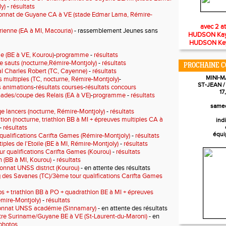
y)
-
résultats
nnat de Guyane CA à VE (stade Edmar Lama, Rémire-
avec 2 a
ienne (EA à MI, Macouria)
- rassemblement Jeunes sans
HUDSON Kayss
HUDSON Keyro
e (BE à VE, Kourou)
-
programme
-
résultats
e sauts (nocturne,Rémire-Montjoly)
-
résultats
PROCHAINE C
l Charles Robert (TC, Cayenne)
-
résultats
MINI-
 multiples (TC, nocturne, Rémire-Montjoly)
-
ST-JEAN 
s animations
-
résultats courses
-
résultats concours
17
ades/coupe des Relais (EA à VE)
-
programme
-
résultats
samed
e lancers (nocturne, Rémire-Montjoly)
-
résultats
ion (nocturne, triathlon BB à MI + épreuves multiples CA à
ind
-
résultats
équi
 qualifications Carifta Games (Rémire-Montjoly)
-
résultats
iples de l'Etoile (BE à MI, Rémire-Montjoly)
-
résultats
r qualifications Carifta Games (Kourou)
-
résultats
n (BB à MI, Kourou)
-
résultats
nnat UNSS district (Kourou)
- en attente des résultats
 des Savanes (TC)/3ème tour qualifications Carifta Games
bs + triathlon BB à PO + quadrathlon BE à MI + épreuves
émire-Montjoly)
-
résultats
nnat UNSS académie (Sinnamary)
- en attente des résultats
re Suriname/Guyane BE à VE (St-Laurent-du-Maroni)
- en
photos