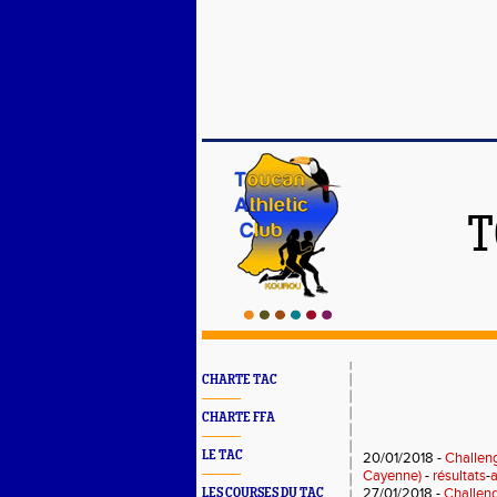
T
CHARTE TAC
CHARTE FFA
LE TAC
20/01/2018 -
Challen
Cayenne)
-
résultats
-
a
27/01/2018 -
Challeng
LES COURSES DU TAC