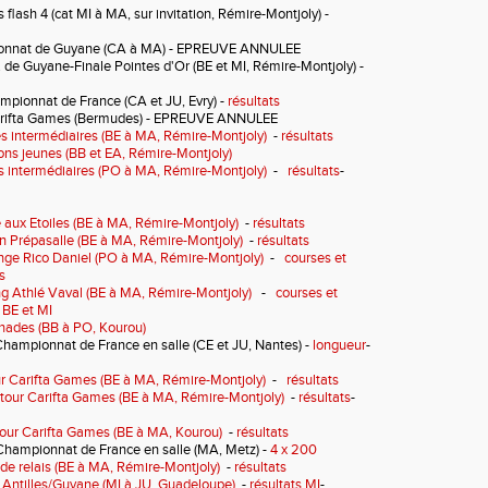
s flash 4
(cat MI à MA, sur invitation, Rémire-Montjoly)
-
onnat de Guyane (CA à MA)
- EPREUVE
ANNULEE
 de Guyane-Finale Pointes d'Or
(BE et MI, Rémire-Montjoly)
-
mpionnat de France (CA et JU, Evry)
-
résultats
Carifta Games (Bermudes) - EPREUVE ANNULEE
s intermédiaires (BE à MA, Rémire-Montjoly)
-
résultats
ns jeunes (BB et EA, Rémire-Montjoly)
 intermédiaires (PO à MA, Rémire-Montjoly)
-
résultats
-
e aux Etoiles (BE à MA, Rémire-Montjoly)
-
résultats
n Prépasalle (BE à MA, Rémire-Montjoly)
-
résultats
nge Rico Daniel (PO à MA, Rémire-Montjoly)
-
courses et
s
g Athlé Vaval (BE à MA, Rémire-Montjoly)
-
courses et
t BE et MI
nades (BB à PO, Kourou)
hampionnat de France en salle (CE et JU, Nantes) -
longueur
-
ur Carifta Games (BE à MA, Rémire-Montjoly)
-
résultats
our Carifta Games (BE à MA, Rémire-Montjoly)
-
résultats
-
our Carifta Games (BE à MA, Kourou)
-
résultats
 Championnat de France en salle (MA, Metz) -
4 x 200
de relais (BE à MA, Rémire-Montjoly)
-
résultats
Antilles/Guyane (MI à JU, Guadeloupe)
-
résultats MI
-