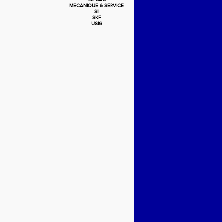
LE GAC
MECANIQUE & SERVICE
SII
SKF
USIG