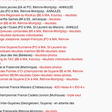
ions jeunes (EA et PO, Rémire-Montjoly) - ANNULÉE
lubs (PO à MA, Rémire-Montjoly) - ANNULÉS
ntre Régionale du RouKou (BE à MA, Kourou)
-
résultats
arifta Games (MI à ES, Jamaïque) -
résultats
lon (BE et MI, Rémire-Montjoly)
-
résultats
g de l'Ouest (PO à MA, St-Laurent-du-Maroni) - ANNULE
Epreuves combinées (MI à MA, Rémire-Montjoly)
-
résultats
résultats épreuves individuelles
nge Joséphine Joseph-François (PO à MA, Rémire-
ntre Guyane/Suriname (PO à MA, St-Laurent-du-
ividuels
-
résultats triathlon BE/MI
-
résultats relais
eux des Iles (Baléares)
-
résultats
-
photos
ng du TAC (BE à MA, Kourou)
-
résultats individuels
-
résultats
s
 la Fraternité (Martinique) -
résultats
-
photos
 des Pointes d'Or (championnat de Guyane BE et MI, Rémire-
riathlon BE/MI
-
résultats Open
-
résultats relais
-
photos
onnat de Guyane (CA à MA, Rémire-Montjoly)
-
résultats
-
onnat France Masters (Châteauroux) -
400 Haies
-
4 x 100
-
4 x
hampionnat France Cadets/Juniors (Mulhouse) -
triple saut
 Inter-Guyanes (Georgetown, Guyana) - en attente des
e Prépasalle (Rémire-Montjoly) -
résultats