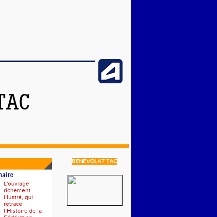
TAC
BENEVOLAT TAC
naire
L'ouvrage
richement
illustré, qui
retrace
l’Histoire de la