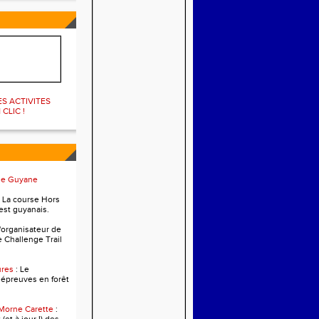
ES ACTIVITES
 CLIC !
me Guyane
. La course Hors
est guyanais.
L'organisateur de
e Challenge Trail
ures
: Le
 épreuves en forêt
 Morne Carette
: