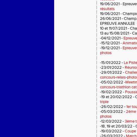
19/06/2021 - Epreuve
résultats
19/06/2021 - Champi
26/06/2021 - Champ.
EPREUVE
ANNULEE
10 et 11/07/2021 -
Cha
13 au 15/08/2021 - 
-04/12/2021 -
Epreuve
-15/12/2021 -
Animatio
-19/12/2021 -
Epreuves
photos
-15/01/2022 -
La Pist
-23/01/2022 -
Réunio
-29/01/2022 -
Challe
concours
-
relais
-
photo
-05/02/2022 -
Meetin
concours
-
triathlon ca
-19/02/2022 -
Poussi
-19 et 20/02/2022 - C
triple
-26/02/2022 -
1er to
-05/03/2022 -
2ème t
photos
-12/03/2022 -
3ème t
-18, 19 et 20/03/22 -
-19/03/2022 -
Coupe 
-26/03/2022 -
Match 