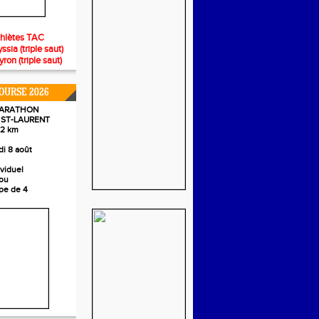
thlètes TAC
ia (triple saut)
n (triple saut)
OURSE 2026
MARATHON
/ ST-LAURENT
,2 km
i 8 août
ividuel
ou
pe de 4