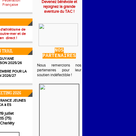
Fédération
Devenez bénévole et
Française
rejoignez la grande
aventure du TAC !
 d'athlétisme de
'outre-mer et de
en direct !
NOS
N TRAIL
PARTENAIRES
 GUYANE
ISON 2025/26
Nous remercions nos
partenaires pour leur
EMBRE POUR LA
soutien indéfectible !
N 2026/27
ETING 2026
FRANCE JEUNES
CA à ES
19 juillet
IS (75)
 Charléty