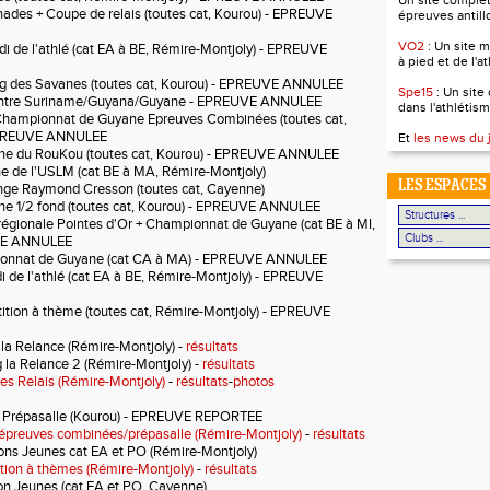
Un site complet 
ades + Coupe de relais (toutes cat, Kourou) - EPREUVE
épreuves antill
VO2
: Un site m
 de l'athlé (cat EA à BE, Rémire-Montjoly) - EPREUVE
à pied et de l'a
g des Savanes (toutes cat, Kourou) - EPREUVE ANNULEE
Spe15
: Un site
ncontre Suriname/Guyana/Guyane - EPREUVE ANNULEE
dans l'athlétism
Championnat de Guyane Epreuves Combinées (toutes cat,
 EPREUVE ANNULEE
Et
les news du 
ne du RouKou (toutes cat, Kourou) - EPREUVE ANNULEE
e de l'USLM (cat BE à MA, Rémire-Montjoly)
LES ESPACES
ge Raymond Cresson (toutes cat, Cayenne)
e 1/2 fond (toutes cat, Kourou) - EPREUVE ANNULEE
régionale Pointes d'Or + Championnat de Guyane (cat BE à MI,
VE ANNULEE
onnat de Guyane (cat CA à MA) - EPREUVE ANNULEE
 de l'athlé (cat EA à BE, Rémire-Montjoly) - EPREUVE
tion à thème (toutes cat, Rémire-Montjoly) - EPREUVE
la Relance (Rémire-Montjoly) -
résultats
 la Relance 2
(Rémire-Montjoly)
-
résultats
s Relais (Rémire-Montjoly)
-
résultats
-
photos
 Prépasalle (Kourou)
- EPREUVE REPORTEE
épreuves combinées/prépasalle (Rémire-Montjoly)
-
résultats
ons Jeunes cat EA et PO
(Rémire-Montjoly)
ion à thèmes (Rémire-Montjoly)
-
résultats
on Jeunes (cat EA et PO, Cayenne)