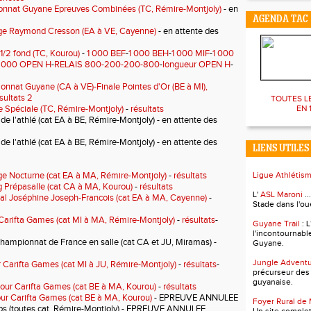
nnat Guyane Epreuves Combinées (TC, Rémire-Montjoly)
- en
AGENDA TAC
ge Raymond Cresson (EA à VE, Cayenne)
- en attente des
1/2 fond (TC, Kourou)
-
1 000 BEF
-
1 000 BEH
-
1 000 MIF
-
1 000
 000 OPEN H
-
RELAIS 800-200-200-800
-
longueur OPEN H
-
nnat Guyane (CA à VE)-Finale Pointes d'Or (BE à MI),
sultats 2
TOUTES L
 Spéciale (TC, Rémire-Montjoly)
-
résultats
EN 1
 de l'athlé (cat EA à BE, Rémire-Montjoly)
- en attente des
 de l'athlé (cat EA à BE, Rémire-Montjoly)
- en attente des
LIENS UTILES
e Nocturne (cat EA à MA, Rémire-Montjoly)
-
résultats
Ligue Athlétis
 Prépasalle (cat CA à MA, Kourou)
-
résultats
L'
ASL Maroni
..
l Joséphine Joseph-Francois (cat EA à MA, Cayenne)
-
Stade dans l'ou
Carifta Games (cat MI à MA, Rémire-Montjoly)
-
résultats
-
Guyane Trail
: 
l'incontournabl
ampionnat de France en salle (cat CA et JU, Miramas) -
Guyane.
Jungle Advent
r Carifta Games (cat MI à JU, Rémire-Montjoly)
-
résultats
-
précurseur des
guyanaise.
our Carifta Games (cat BE à MA, Kourou)
-
résultats
ur Carifta Games (cat BE à MA, Kourou)
- EPREUVE ANNULEE
Foyer Rural de
ubs (toutes cat, Rémire-Montjoly) - EPREUVE ANNULEE