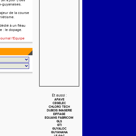
(et à jour !) des
o-guyanaises.
ajeur de la course
thlétisme.
 dédié à un fléau
e : le dopage.
journal l'Equipe
Et aussi :
APAVE
CEGELEC
CHLORO TECH
DUBOIS IMAGERIE
EIFFAGE
EQUANS FABRICOM
GLS
GTI
GUYALOC
GUYANANA