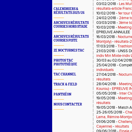
03/02/2018 -
Les Mul
résultats
-
article Fra
CALENDRIERS &
RÉSULTATS 2025/26
10/02/2018 -
1er tour
24/02/2018 -
2ème to
03/03/2018 -
3ème to
ARCHIVES RÉSULTATS
COURSES HORS STADE
10/03/2018 -
Meeting 
EPREUVE ANNULEE
16/03/2018 -
Nocturn
ARCHIVES RÉSULTATS
COURSES PISTE
Montjoly)
-
résultats
-
2
17/03/2018 -
Triathlo
ZE NOCTURNES TAC
21/03/2018 - UNSS Dis
indiv Min Mixte
-
indiv
30/03 au 02/04/2018
PHOTOS TAC
PHOTOTHÈQUE
25/04/2018 - Compéti
individuels
27/04/2018 -
Nocturn
TAC CHANNEL
résultats
28/04/2018 -
Meeting
TRACK & FIELD
Kourou)
-
EPREUVE 
05/05/2018 -
Inter C
PANTHÉON
19/05/2018 -
Meeting 
résultats
NOUS CONTACTER
19/05/2018 - Match An
25-26/05/2018 -
Cha
Lama, Rémire-Montjol
01/06/2018 -
Challen
Cayenne)
-
résultats
09/06/2018 -
Finale 