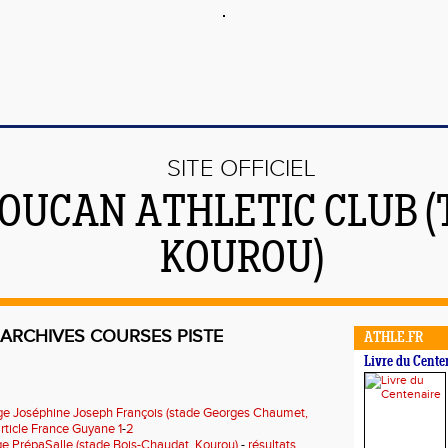
SITE OFFICIEL
OUCAN ATHLETIC CLUB (
KOUROU)
ARCHIVES COURSES PISTE
ATHLE.FR
Livre du Cente
ge Joséphine Joseph François (stade Georges Chaumet,
rticle France Guyane 1
-
2
e PrépaSalle (stade Bois-Chaudat, Kourou)
-
résultats