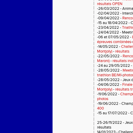
résultats OPEN
-26/03/2022 - Animat
-02/04/2022 - Interc
-09/04/2022 -
Renco
-15 au 18/04/2022 - C
-23/04/2022 -
Triath
-24/04/2022 - Meetin
-06 et 07/05/2022 -
épreuves combinées
-
-14/05/2022 -
Challe
Montjoly)
-
résultats
-22/05/2022 -
Renco
Maroni)
-
résultats ind
-24 au 29/05/2022 - J
-28/05/2022 -
Meeti
triathlon BE/MI
-
photo
-28/05/2022 - Jeux de
-04/06/2022 -
Finale
Montjoly)
-
résultats t
-11/06/2022 -
Champi
photos
-19/06/2022 - Champi
400
-15 au 17/07/2022 -
C
25-26/11/2022 - Jeux
résultats
14/01/2023 -
Challeng