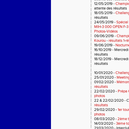
12/05/2019 -
Champio
attente des résultats
18/05/2019 -
Challen
résultats
24/05/2019 -
Spécial 
MIH
-
3 000 OPEN F
-
3
Photos
-
Vidéos
09/06/2019 -
Champio
Kourou
-
résultats 1
-
ré
19/06/2019 -
Nocturne
16/10/2019 - Mercredi
résultats
18/12/2019 - Mercredi
résultats
10/01/2020 -
Challeng
25/01/2020 -
Meeting
01/02/2020 -
Mémoria
résultats
22/02/2020 -
Prépa 
photos
22 & 22/02/2020 - Ch
résultats
29/02/2020 -
1er tou
photos
08/03/2020 -
2ème t
14/03/2020 -
3ème to
21/03/2020 - Intercl