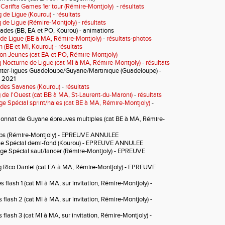
 Carifta Games 1er tour (Rémire-Montjoly)
-
résultats
 de Ligue (Kourou)
-
résultats
 de Ligue (Rémire-Montjoly)
-
résultats
nades
(BB, EA et PO, Kourou) - animations
de Ligue (BE à MA, Rémire-Montjoly)
-
résultats
-
photos
n (BE et MI, Kourou)
-
résultats
on Jeunes (cat EA et PO, Rémire-Montjoly)
 Nocturne de Ligue (cat MI à MA, Rémire-Montjoly)
-
résultats
nter-ligues Guadeloupe/Guyane/Martinique (Guadeloupe) -
 2021
des Savanes (Kourou)
-
résultats
 de l'Ouest (cat BB à MA, St-Laurent-du-Maroni)
-
résultats
ge Spécial sprint/haies (cat BE à MA, Rémire-Montjoly)
-
nnat de Guyane épreuves multiples (cat BE à MA, Rémire-
bs (Rémire-Montjoly)
- EPREUVE ANNULEE
e Spécial demi-fond (Kourou)
- EPREUVE
ANNULEE
ge Spécial saut/lancer
(Rémire-Montjoly)
- EPREUVE
 Rico Daniel (cat EA à MA, Rémire-Montjoly)
- EPREUVE
s flash 1
(cat MI à MA, sur invitation, Rémire-Montjoly) -
s flash 2
(cat MI à MA, sur invitation, Rémire-Montjoly)
-
s flash 3
(cat MI à MA, sur invitation, Rémire-Montjoly)
-