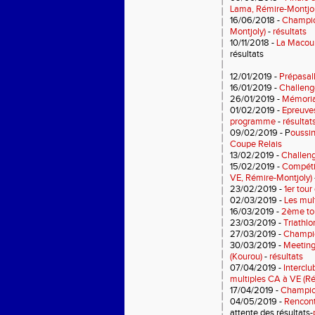
Lama, Rémire-Montjol
16/06/2018 -
Champio
Montjoly)
-
résultats
10/11/2018 -
La Macour
résultats
12/01/2019 -
Prépasall
16/01/2019 -
Challeng
26/01/2019 -
Mémoria
01/02/2019 -
Epreuves
programme
-
résultat
09/02/2019 - P
oussin
Coupe Relais
13/02/2019 -
Challeng
15/02/2019 -
Compétit
VE, Rémire-Montjoly)
23/02/2019 -
1er tour
02/03/2019 -
Les mult
16/03/2019 -
2ème tou
23/03/2019 -
Triathlo
27/03/2019 -
Champio
30/03/2019 -
Meeting
(Kourou)
-
résultats
07/04/2019 -
Interclu
multiples CA à VE (R
17/04/2019 -
Champio
04/05/2019 -
Rencont
attente des résultats-