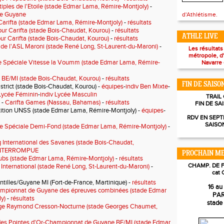
tiples de l'Etoile (stade Edmar Lama, Rémire-Montjoly)
-
nce Guyane
d'Athlétisme.
 Carifta (stade Edmar Lama, Rémire-Montjoly)
-
résultats
ur Carifta (stade Bois-Chaudat, Kourou)
-
résultats
ATHLE LIVE
ur Carifta (stade Bois-Chaudat, Kourou)
-
résultats
de l'ASL Maroni (stade René Long, St-Laurent-du-Maroni)
-
Les résultats
métropole, d
e Spéciale Vitesse la Voumm (stade Edmar Lama, Rémire-
Navarre 
n BE/MI (stade Bois-Chaudat, Kourou)
-
résultats
FIN DE SAISO
trict (stade Bois-Chaudat, Kourou) -
équipes
-
indiv Ben Mixte
-
 Lycée Féminin
-
indiv Lycée Masculin
TRAIL
 -
Carifta Games (Nassau, Bahamas)
-
résultats
FIN DE SA
tion UNSS (stade Edmar Lama, Rémire-Montjoly) -
équipes
-
RDV EN SEPT
SAISO
e Spéciale Demi-Fond (stade Edmar Lama, Rémire-Montjoly)
-
 International des Savanes (stade Bois-Chaudat,
INTERROMPUE
PROCHAIN ME
lubs (stade Edmar Lama, Rémire-Montjoly)
-
résultats
CHAMP. DE 
International (stade René Long, St-Laurent-du-Maroni)
-
cat 
tilles/Guyane MI (Fort-de-France, Martinique) -
résultats
16 au 
mpionnat de Guyane des épreuves combinées (stade Edmar
PAR
y)
-
résultats
stade
ge Raymond Cresson-Nocturne (stade Georges Chaumet,
des Pointes d'Or-Championnat de Guyane BE/MI (stade Edmar