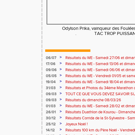
Odylson Prika, vainqueur des Foulées 
. TAC TROP PUISSANT !!
>
06/07
Résultats du WE - Samedi 27/06 et dim
>
17/06
Résultats du WE - Samedi 13/06 et dima
>
09/06
Résultats du WE - Samedi 06/06 et dim
>
05/05
Résultats du WE - Vendredi 01/05 et sa
>
19/04
Résultats du WE - Samedi 18/04 et dima
>
31/03
Résultats et Photos du 34ème Marathon 
29/03/2026
>
09/03
TOUT CE QUE VOUS DEVEZ SAVOIR S
L'ESPACE !
>
09/03
Résultats du dimanche 08/03/26
>
01/03
Résultats du WE - Samedi 28/02 et dima
>
26/01
Résultats Duathlon de Kourou - Dimanch
>
30/12
Résultats Corrida de la St-Sylvestre - 
>
25/12
Joyeux Noël !
>
14/12
Résultats 100 km du Père Noël - Vendre