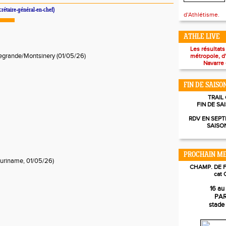
crétaire-général-en-chef)
d'Athlétisme.
ATHLE LIVE
Les résultats
grande/Montsinery (01/05/26)
métropole, d
Navarre 
FIN DE SAISO
TRAIL
FIN DE SA
RDV EN SEPT
SAISO
PROCHAIN ME
uriname, 01/05/26)
CHAMP. DE 
cat 
16 au 
PAR
stade