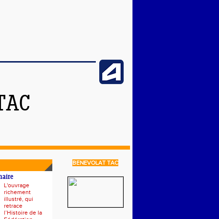
TAC
BENEVOLAT TAC
naire
L'ouvrage
richement
illustré, qui
retrace
l’Histoire de la