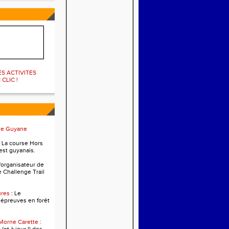
ES ACTIVITES
 CLIC !
me Guyane
. La course Hors
est guyanais.
L'organisateur de
e Challenge Trail
ures
: Le
 épreuves en forêt
 Morne Carette
: