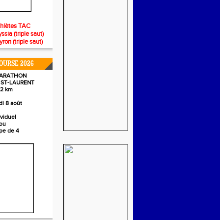
thlètes TAC
ia (triple saut)
n (triple saut)
OURSE 2026
MARATHON
/ ST-LAURENT
,2 km
i 8 août
ividuel
ou
pe de 4