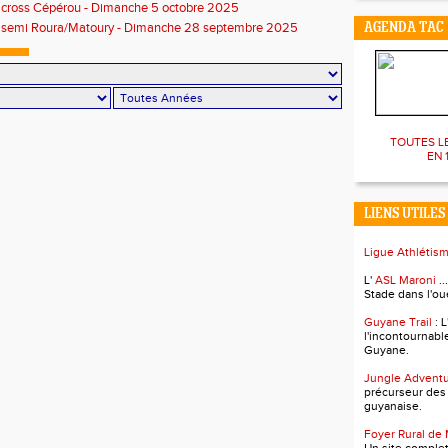
 cross Cépérou - Dimanche 5 octobre 2025
s semi Roura/Matoury - Dimanche 28 septembre 2025
AGENDA TAC
TOUTES L
EN 1
LIENS UTILES
Ligue Athlétis
L'
ASL Maroni
..
Stade dans l'ou
Guyane Trail
: 
l'incontournabl
Guyane.
Jungle Advent
précurseur des
guyanaise.
Foyer Rural de