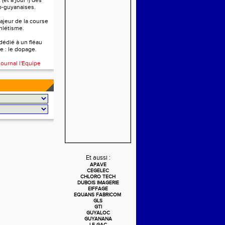
(et à jour !) des
o-guyanaises.
ajeur de la course
thlétisme.
 dédié à un fléau
e : le dopage.
journal l'Equipe
Et aussi :
APAVE
CEGELEC
CHLORO TECH
DUBOIS IMAGERIE
EIFFAGE
EQUANS FABRICOM
GLS
GTI
GUYALOC
GUYANANA