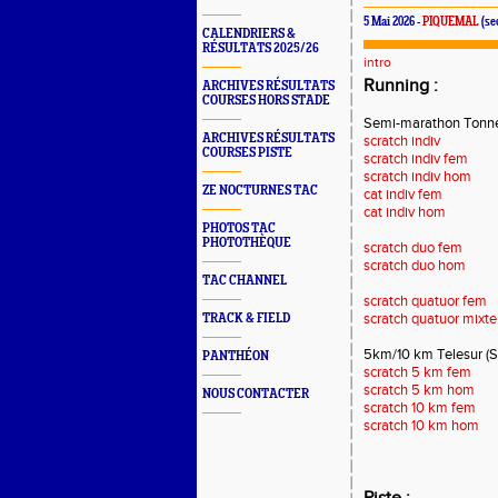
5 Mai 2026 -
PIQUEMAL
(se
CALENDRIERS &
RÉSULTATS 2025/26
intro
Running :
ARCHIVES RÉSULTATS
COURSES HORS STADE
Semi-marathon Tonne
ARCHIVES RÉSULTATS
scratch indiv
COURSES PISTE
scratch indiv fem
scratch indiv hom
ZE NOCTURNES TAC
cat indiv fem
cat indiv hom
PHOTOS TAC
PHOTOTHÈQUE
scratch duo fem
scratch duo hom
TAC CHANNEL
scratch quatuor fem
scratch quatuor mixte
TRACK & FIELD
5km/10 km Telesur (S
PANTHÉON
scratch 5 km fem
scratch 5 km hom
NOUS CONTACTER
scratch 10 km fem
s
cratch 10 km hom