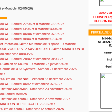
re-Montjoly, 02/05/26)
avec 2 a
HUDSON Kayss
HUDSON Keyro
s du WE - Samedi 27/06 et dimanche 28/06/26
 du WE - Samedi 13/06 et dimanche 14/06/26
PROCHAINE C
s du WE - Samedi 06/06 et dimanche 07/06/26
MINI-
 du WE - Samedi 18/04 et dimanche 19/04/26
ST-JEAN 
 et Photos du 34ème Marathon de l'Espace - Dimanche
17
026
 QUE VOUS DEVEZ SAVOIR SUR LE 34ème MARATHON DE
samed
 !
s du dimanche 08/03/26
s du WE - Samedi 28/02 et dimanche 01/03/26
ind
 Duathlon de Kourou - Dimanche 25 janvier 2026
équi
 Corrida de la St-Sylvestre - Samedi 27 décembre 2025
ël !
 100 km du Père Noël - Vendredi 12 décembre 2025
 du WE - Samedi 06/12 et dimanche 07/12/25
s Triathlon ManaMan - Dimanche 23 novembre 2025
 du Samedi 15/11/25
 Triathlon de Kourou - Dimanche 2 novembre 2025
ARATHON DE L'ESPACE LE 29/03/26 !
 10 km de Kourou - Dimanche 12 octobre 2025