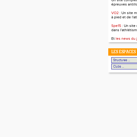
Un site complet 
épreuves antill
VO2
: Un site m
à pied et de l'a
Spe15
: Un site
dans l'athlétism
Et
les news du 
LES ESPACES