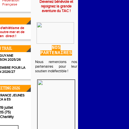
Fédération
Devenez bénévole et
Française
rejoignez la grande
aventure du TAC !
 d'athlétisme de
'outre-mer et de
en direct !
NOS
N TRAIL
PARTENAIRES
 GUYANE
ISON 2025/26
Nous remercions nos
partenaires pour leur
EMBRE POUR LA
soutien indéfectible !
N 2026/27
ETING 2026
FRANCE JEUNES
CA à ES
19 juillet
IS (75)
 Charléty